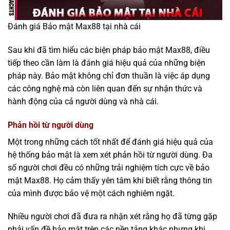
Đánh giá Bảo mật Max88 tại nhà cái
Sau khi đã tìm hiểu các biện pháp bảo mật Max88, điều
tiếp theo cần làm là đánh giá hiệu quả của những biện
pháp này. Bảo mật không chỉ đơn thuần là việc áp dụng
các công nghệ mà còn liên quan đến sự nhận thức và
hành động của cả người dùng và nhà cái.
Phản hồi từ người dùng
Một trong những cách tốt nhất để đánh giá hiệu quả của
hệ thống bảo mật là xem xét phản hồi từ người dùng. Đa
số người chơi đều có những trải nghiệm tích cực về bảo
mật Max88. Họ cảm thấy yên tâm khi biết rằng thông tin
của mình được bảo vệ một cách nghiêm ngặt.
Nhiều người chơi đã đưa ra nhận xét rằng họ đã từng gặp
phải vấn đề bảo mật trên các nền tảng khác nhưng khi