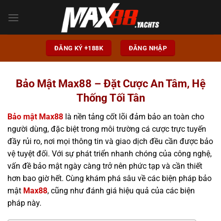
Chuyển
đến
nội
dung
ĐĂNG KÝ +188K
ĐĂNG NHẬP
Bảo Mật Max88 – Đặt Cược An Tâm, Hệ
Thống Tối Tân
Bảo mật Max88
là nền tảng cốt lõi đảm bảo an toàn cho
người dùng, đặc biệt trong môi trường cá cược trực tuyến
đầy rủi ro, nơi mọi thông tin và giao dịch đều cần được bảo
vệ tuyệt đối. Với sự phát triển nhanh chóng của công nghệ,
vấn đề bảo mật ngày càng trở nên phức tạp và cần thiết
hơn bao giờ hết. Cùng khám phá sâu về các biện pháp bảo
mật
Max88
, cũng như đánh giá hiệu quả của các biện
pháp này.