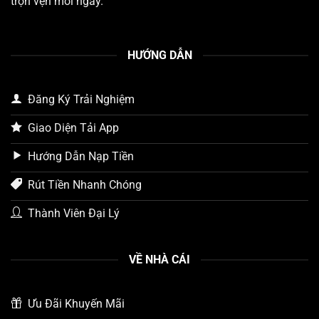
trọn vẹn mỗi ngày.
HƯỚNG DẪN
Đăng Ký Trải Nghiệm
Giao Diện Tải App
Hướng Dẫn Nạp Tiền
Rút Tiền Nhanh Chóng
Thành Viên Đại Lý
VỀ NHÀ CÁI
Ưu Đãi Khuyến Mãi