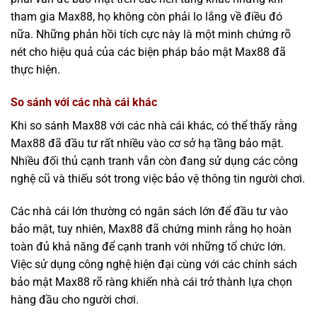
tham gia Max88, họ không còn phải lo lắng về điều đó
nữa. Những phản hồi tích cực này là một minh chứng rõ
nét cho hiệu quả của các biện pháp bảo mật Max88 đã
thực hiện.
So sánh với các nhà cái khác
Khi so sánh Max88 với các nhà cái khác, có thể thấy rằng
Max88 đã đầu tư rất nhiều vào cơ sở hạ tầng bảo mật.
Nhiều đối thủ cạnh tranh vẫn còn đang sử dụng các công
nghệ cũ và thiếu sót trong việc bảo vệ thông tin người chơi.
Các nhà cái lớn thường có ngân sách lớn để đầu tư vào
bảo mật, tuy nhiên, Max88 đã chứng minh rằng họ hoàn
toàn đủ khả năng để cạnh tranh với những tổ chức lớn.
Việc sử dụng công nghệ hiện đại cùng với các chính sách
bảo mật Max88 rõ ràng khiến nhà cái trở thành lựa chọn
hàng đầu cho người chơi.