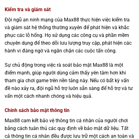
Kiểm tra và giám sát
Đội ngũ an ninh mạng của Max88 thực hiện việc kiểm tra
và giám sát hệ thống thường xuyên để phát hiện và khắc
phục các lỗ hổng. Họ sử dụng các công cụ và phần mềm
chuyên dụng để theo dõi lưu lượng truy cập, phát hiện các
hành vi đáng ngờ và ngăn chặn các cuộc tấn công.
Sự chủ động trong việc rà soát bảo mật Max88 là một
điểm mạnh, giúp người dùng cảm thấy yên tâm hơn khi
tham gia chơi game trên nền tảng này. Nếu có bất kỳ vấn
đề nào xảy ra, đội ngũ hỗ trợ luôn sẵn sàng để hỗ trợ và tư
vấn một cách nhanh chóng và hiệu quả.
Chính sách bảo mật thông tin
Max88 cam kết bảo vệ thông tin cá nhân của người chơi
bằng cách tuân thủ các quy định về bảo mật dữ liệu. Tất
cả thông tin cá nhân đều được lưu trữ một cách an toàn và