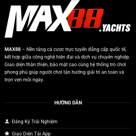
Người
Chơi
Chiến
Thuật
MAX88
– Nền tảng cá cược trực tuyến đẳng cấp quốc tế,
kết hợp giữa công nghệ hiện đại và dịch vụ chuyên nghiệp.
Giao diện thân thiện, bảo mật cao cùng hệ thống trò chơi
phong phú giúp người chơi tận hưởng giải trí an toàn và
trọn vẹn mỗi ngày.
HƯỚNG DẪN
Đăng Ký Trải Nghiệm
Giao Diện Tải App