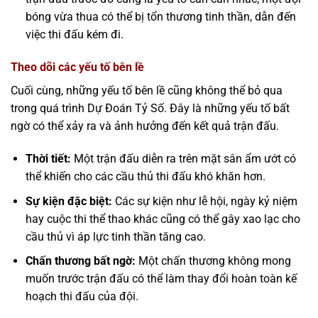
bóng vừa thua có thể bị tổn thương tinh thần, dẫn đến
việc thi đấu kém đi.
Theo dõi các yếu tố bên lề
Cuối cùng, những yếu tố bên lề cũng không thể bỏ qua
trong quá trình Dự Đoán Tỷ Số. Đây là những yếu tố bất
ngờ có thể xảy ra và ảnh hưởng đến kết quả trận đấu.
Thời tiết:
Một trận đấu diễn ra trên mặt sân ẩm ướt có
thể khiến cho các cầu thủ thi đấu khó khăn hơn.
Sự kiện đặc biệt:
Các sự kiện như lễ hội, ngày kỷ niệm
hay cuộc thi thể thao khác cũng có thể gây xao lạc cho
cầu thủ vì áp lực tinh thần tăng cao.
Chấn thương bất ngờ:
Một chấn thương không mong
muốn trước trận đấu có thể làm thay đổi hoàn toàn kế
hoạch thi đấu của đội.