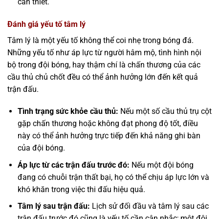
cần thiết.
Đánh giá yếu tố tâm lý
Tâm lý là một yếu tố không thể coi nhẹ trong bóng đá.
Những yếu tố như áp lực từ người hâm mộ, tình hình nội
bộ trong đội bóng, hay thậm chí là chấn thương của các
cầu thủ chủ chốt đều có thể ảnh hưởng lớn đến kết quả
trận đấu.
Tình trạng sức khỏe cầu thủ:
Nếu một số cầu thủ trụ cột
gặp chấn thương hoặc không đạt phong độ tốt, điều
này có thể ảnh hưởng trực tiếp đến khả năng ghi bàn
của đội bóng.
Áp lực từ các trận đấu trước đó:
Nếu một đội bóng
đang có chuỗi trận thất bại, họ có thể chịu áp lực lớn và
khó khăn trong việc thi đấu hiệu quả.
Tâm lý sau trận đấu:
Lịch sử đối đầu và tâm lý sau các
trận đấu trước đó cũng là yếu tố cần cân nhắc; một đội