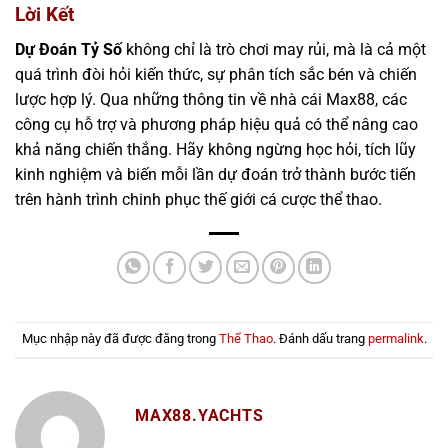
Lời Kết
Dự Đoán Tỷ Số
không chỉ là trò chơi may rủi, mà là cả một
quá trình đòi hỏi kiến thức, sự phân tích sắc bén và chiến
lược hợp lý. Qua những thông tin về nhà cái Max88, các
công cụ hỗ trợ và phương pháp hiệu quả có thể nâng cao
khả năng chiến thắng. Hãy không ngừng học hỏi, tích lũy
kinh nghiệm và biến mỗi lần dự đoán trở thành bước tiến
trên hành trình chinh phục thế giới cá cược thể thao.
Mục nhập này đã được đăng trong
Thể Thao
. Đánh dấu trang
permalink
.
MAX88.YACHTS