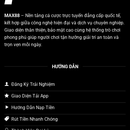
MAX88
– Nền tảng cá cược trực tuyến đẳng cấp quốc tế,
kết hợp giữa công nghệ hiện đại và dịch vụ chuyên nghiệp.
Giao diện thân thiện, bảo mật cao cùng hệ thống trò chơi
phong phú giúp người chơi tận hưởng giải trí an toàn và
trọn vẹn mỗi ngày.
HƯỚNG DẪN
Đăng Ký Trải Nghiệm
Giao Diện Tải App
Hướng Dẫn Nạp Tiền
Rút Tiền Nhanh Chóng