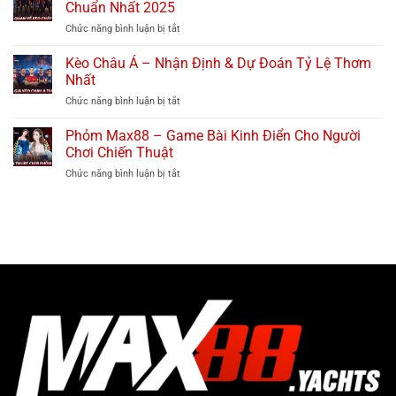
Nhà
Hội
Chuẩn Nhất 2025
Cái
Thắng
ở
Chức năng bình luận bị tắt
–
Cược
Kèo
Nhận
Lên
Chấp
Kèo Châu Á – Nhận Định & Dự Đoán Tỷ Lệ Thơm
Định
300%
Tài
Chuyên
Nhất
Xỉu
Gia,
ở
Chức năng bình luận bị tắt
|
Bắt
Kèo
Cách
Kèo
Châu
Phỏm Max88 – Game Bài Kinh Điển Cho Người
Đọc
Chuẩn
Á
Kèo
Chơi Chiến Thuật
–
–
ở
Chức năng bình luận bị tắt
Nhận
Đặt
Phỏm
Định
Cược
Max88
&
Chuẩn
–
Dự
Nhất
Game
Đoán
2025
Bài
Tỷ
Kinh
Lệ
Điển
Thơm
Cho
Nhất
Người
Chơi
Chiến
Thuật