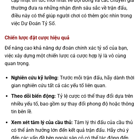
cập nhật tin tức mới nhất về đội bóng và các chuyên gia
thường đưa ra những nhận định sâu sắc về trận đấu,
điều này có thể giúp người chơi có thêm góc nhìn trong
việc Dự Đoán Tỷ Số.
Chiến lược đặt cược hiệu quả
Để nâng cao khả năng dự đoán chính xác tỷ số của bạn,
việc xây dựng một chiến lược cá cược hợp lý là vô cùng
quan trọng.
Nghiên cứu kỹ lưỡng:
Trước mỗi trận đấu, hãy dành thời
gian nghiên cứu tất cả các yếu tố liên quan.
Theo dõi biến động:
Tỷ lệ cược có thể thay đổi dựa trên
nhiều yếu tố, bao gồm sự thay đổi phong độ hoặc thông
tin bên lề.
Xem xét tâm lý của cầu thủ:
Tâm lý thi đấu của cầu thủ
có thể ảnh hưởng lớn đến kết quả trận đấu. Hãy chú ý
đến các vấn đề bên ngoài sân cỏ có thể tác động đến