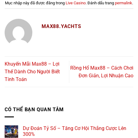
Mục nhập này đã được đăng trong
Live Casino
. Đánh dấu trang
permalink
.
MAX88.YACHTS
Khuyến Mãi Max88 – Lợi
Rồng Hổ Max88 – Cách Chơi
Thế Dành Cho Người Biết
Đơn Giản, Lợi Nhuận Cao
Tính Toán
CÓ THỂ BẠN QUAN TÂM
Dự Đoán Tỷ Số – Tăng Cơ Hội Thắng Cược Lên
300%