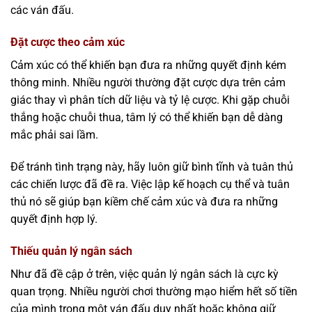
các ván đấu.
Đặt cược theo cảm xúc
Cảm xúc có thể khiến bạn đưa ra những quyết định kém
thông minh. Nhiều người thường đặt cược dựa trên cảm
giác thay vì phân tích dữ liệu và tỷ lệ cược. Khi gặp chuỗi
thắng hoặc chuỗi thua, tâm lý có thể khiến bạn dễ dàng
mắc phải sai lầm.
Để tránh tình trạng này, hãy luôn giữ bình tĩnh và tuân thủ
các chiến lược đã đề ra. Việc lập kế hoạch cụ thể và tuân
thủ nó sẽ giúp bạn kiềm chế cảm xúc và đưa ra những
quyết định hợp lý.
Thiếu quản lý ngân sách
Như đã đề cập ở trên, việc quản lý ngân sách là cực kỳ
quan trọng. Nhiều người chơi thường mạo hiểm hết số tiền
của mình trong một ván đấu duy nhất hoặc không giữ