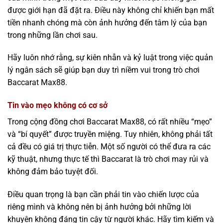
được giới hạn đã đặt ra. Điều này không chỉ khiến bạn mất
tiền nhanh chóng mà còn ảnh hưởng đến tâm lý của bạn
trong những lần chơi sau.
Hãy luôn nhớ rằng, sự kiên nhẫn và kỷ luật trong việc quản
lý ngân sách sẽ giúp bạn duy trì niềm vui trong trò chơi
Baccarat Max88.
Tin vào mẹo không có cơ sở
Trong cộng đồng chơi Baccarat Max88, có rất nhiều “mẹo”
và “bí quyết” được truyền miệng. Tuy nhiên, không phải tất
cả đều có giá trị thực tiễn. Một số người có thể đưa ra các
kỹ thuật, nhưng thực tế thì Baccarat là trò chơi may rủi và
không đảm bảo tuyệt đối.
Điều quan trọng là bạn cần phải tin vào chiến lược của
riêng mình và không nên bị ảnh hưởng bởi những lời
khuyên không đáng tin cậy từ người khác. Hãy tìm kiếm và