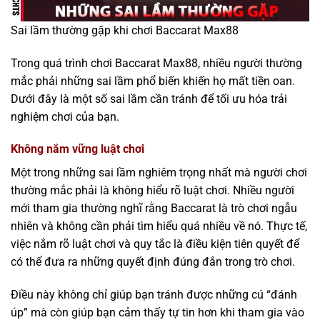
Sai lầm thường gặp khi chơi Baccarat Max88
Trong quá trình chơi Baccarat Max88, nhiều người thường
mắc phải những sai lầm phổ biến khiến họ mất tiền oan.
Dưới đây là một số sai lầm cần tránh để tối ưu hóa trải
nghiệm chơi của bạn.
Không nắm vững luật chơi
Một trong những sai lầm nghiêm trọng nhất mà người chơi
thường mắc phải là không hiểu rõ luật chơi. Nhiều người
mới tham gia thường nghĩ rằng Baccarat là trò chơi ngẫu
nhiên và không cần phải tìm hiểu quá nhiều về nó. Thực tế,
việc nắm rõ luật chơi và quy tắc là điều kiện tiên quyết để
có thể đưa ra những quyết định đúng đắn trong trò chơi.
Điều này không chỉ giúp bạn tránh được những cú “đánh
úp” mà còn giúp bạn cảm thấy tự tin hơn khi tham gia vào