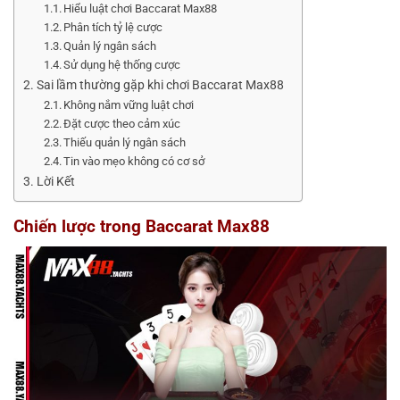
Hiểu luật chơi Baccarat Max88
Phân tích tỷ lệ cược
Quản lý ngân sách
Sử dụng hệ thống cược
Sai lầm thường gặp khi chơi Baccarat Max88
Không nắm vững luật chơi
Đặt cược theo cảm xúc
Thiếu quản lý ngân sách
Tin vào mẹo không có cơ sở
Lời Kết
Chiến lược trong Baccarat Max88