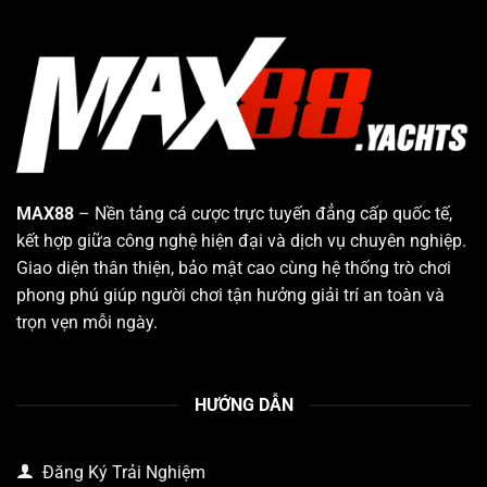
Điển
Thơm
Cho
Nhất
Người
Chơi
Chiến
Thuật
MAX88
– Nền tảng cá cược trực tuyến đẳng cấp quốc tế,
kết hợp giữa công nghệ hiện đại và dịch vụ chuyên nghiệp.
Giao diện thân thiện, bảo mật cao cùng hệ thống trò chơi
phong phú giúp người chơi tận hưởng giải trí an toàn và
trọn vẹn mỗi ngày.
HƯỚNG DẪN
Đăng Ký Trải Nghiệm