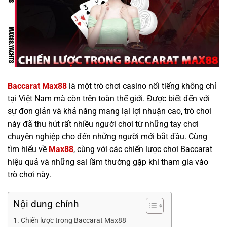
Baccarat Max88
là một trò chơi casino nổi tiếng không chỉ
tại Việt Nam mà còn trên toàn thế giới. Được biết đến với
sự đơn giản và khả năng mang lại lợi nhuận cao, trò chơi
này đã thu hút rất nhiều người chơi từ những tay chơi
chuyên nghiệp cho đến những người mới bắt đầu. Cùng
tìm hiểu về
Max88
, cùng với các chiến lược chơi Baccarat
hiệu quả và những sai lầm thường gặp khi tham gia vào
trò chơi này.
Nội dung chính
Chiến lược trong Baccarat Max88