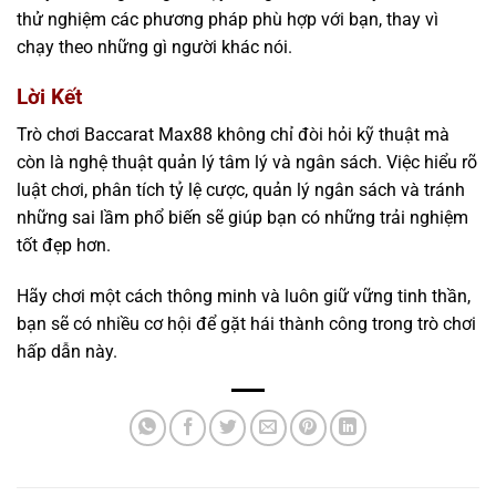
thử nghiệm các phương pháp phù hợp với bạn, thay vì
chạy theo những gì người khác nói.
Lời Kết
Trò chơi Baccarat Max88 không chỉ đòi hỏi kỹ thuật mà
còn là nghệ thuật quản lý tâm lý và ngân sách. Việc hiểu rõ
luật chơi, phân tích tỷ lệ cược, quản lý ngân sách và tránh
những sai lầm phổ biến sẽ giúp bạn có những trải nghiệm
tốt đẹp hơn.
Hãy chơi một cách thông minh và luôn giữ vững tinh thần,
bạn sẽ có nhiều cơ hội để gặt hái thành công trong trò chơi
hấp dẫn này.