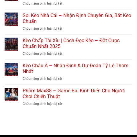
ở
Chức năng bình luận bị tắt
Dự
Đoán
Soi Kèo Nhà Cái – Nhận Định Chuyên Gia, Bắt Kèo
Tỷ
Chuẩn
Số
ở
Chức năng bình luận bị tắt
–
Soi
Tăng
Kèo
Kèo Chấp Tài Xỉu | Cách Đọc Kèo – Đặt Cược
Cơ
Nhà
Hội
Chuẩn Nhất 2025
Cái
Thắng
ở
Chức năng bình luận bị tắt
–
Cược
Kèo
Nhận
Lên
Chấp
Kèo Châu Á – Nhận Định & Dự Đoán Tỷ Lệ Thơm
Định
300%
Tài
Chuyên
Nhất
Xỉu
Gia,
ở
Chức năng bình luận bị tắt
|
Bắt
Kèo
Cách
Kèo
Châu
Phỏm Max88 – Game Bài Kinh Điển Cho Người
Đọc
Chuẩn
Á
Kèo
Chơi Chiến Thuật
–
–
ở
Chức năng bình luận bị tắt
Nhận
Đặt
Phỏm
Định
Cược
Max88
&
Chuẩn
–
Dự
Nhất
Game
Đoán
2025
Bài
Tỷ
Kinh
Lệ