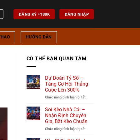
ĐĂNG KÝ +188K
ĐĂNG NHẬP
THAO
HƯỚNG DẪN
CÓ THỂ BẠN QUAN TÂM
Dự Đoán Tỷ Số –
Tăng Cơ Hội Thắng
Cược Lên 300%
ở
Chức năng bình luận bị tắt
Dự
Đoán
Soi Kèo Nhà Cái –
Tỷ
Nhận Định Chuyên
Số
Gia, Bắt Kèo Chuẩn
–
ở
Chức năng bình luận bị tắt
Tăng
Soi
Cơ
Kèo
Hội