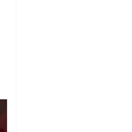
Người
Chơi
Chiến
Thuật