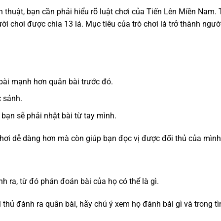
ến thuật, bạn cần phải hiểu rõ luật chơi của Tiến Lên Miền Nam. 
ời chơi được chia 13 lá. Mục tiêu của trò chơi là trở thành ngườ
bài mạnh hơn quân bài trước đó.
c sảnh.
bạn sẽ phải nhặt bài từ tay mình.
chơi dễ dàng hơn mà còn giúp bạn đọc vị được đối thủ của mình
 ra, từ đó phán đoán bài của họ có thể là gì.
 thủ đánh ra quân bài, hãy chú ý xem họ đánh bài gì và trong tì