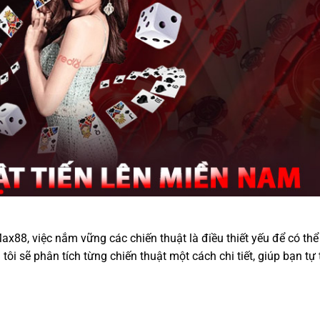
ax88, việc nắm vững các chiến thuật là điều thiết yếu để có thể
 tôi sẽ phân tích từng chiến thuật một cách chi tiết, giúp bạn tự 