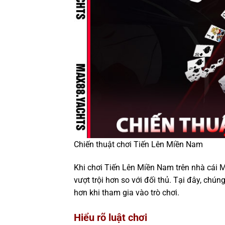
Chiến thuật chơi Tiến Lên Miền Nam
Khi chơi Tiến Lên Miền Nam trên nhà cái M
vượt trội hơn so với đối thủ. Tại đây, chúng
hơn khi tham gia vào trò chơi.
Hiểu rõ luật chơi