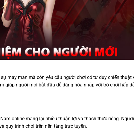
 sự may mắn mà còn yêu cầu người chơi có tư duy chiến thuật 
ệm giúp người mới bắt đầu dễ dàng hòa nhập với trò chơi hấp d
n Nam online mang lại nhiều thuận lợi và thách thức riêng. Người
 quy trình chơi trên nền tảng trực tuyến.