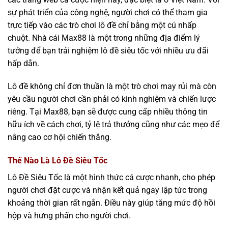
sự phát triển của công nghệ, người chơi có thể tham gia
trực tiếp vào các trò chơi lô đề chỉ bằng một cú nhấp
chuột. Nhà cái Max88 là một trong những địa điểm lý
tưởng để bạn trải nghiệm lô đề siêu tốc với nhiều ưu đãi
hấp dẫn.
Lô đề không chỉ đơn thuần là một trò chơi may rủi mà còn
yêu cầu người chơi cần phải có kinh nghiệm và chiến lược
riêng. Tại Max88, bạn sẽ được cung cấp nhiều thông tin
hữu ích về cách chơi, tỷ lệ trả thưởng cũng như các mẹo để
nâng cao cơ hội chiến thắng.
Thế Nào Là Lô Đề Siêu Tốc
Lô Đề Siêu Tốc là một hình thức cá cược nhanh, cho phép
người chơi đặt cược và nhận kết quả ngay lập tức trong
khoảng thời gian rất ngắn. Điều này giúp tăng mức độ hồi
hộp và hưng phấn cho người chơi.