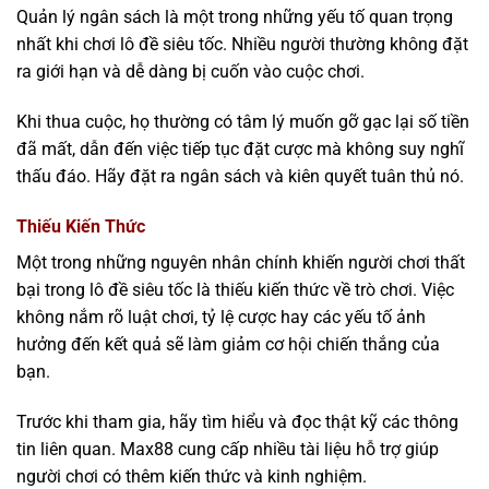
Quản lý ngân sách là một trong những yếu tố quan trọng
nhất khi chơi lô đề siêu tốc. Nhiều người thường không đặt
ra giới hạn và dễ dàng bị cuốn vào cuộc chơi.
Khi thua cuộc, họ thường có tâm lý muốn gỡ gạc lại số tiền
đã mất, dẫn đến việc tiếp tục đặt cược mà không suy nghĩ
thấu đáo. Hãy đặt ra ngân sách và kiên quyết tuân thủ nó.
Thiếu Kiến Thức
Một trong những nguyên nhân chính khiến người chơi thất
bại trong lô đề siêu tốc là thiếu kiến thức về trò chơi. Việc
không nắm rõ luật chơi, tỷ lệ cược hay các yếu tố ảnh
hưởng đến kết quả sẽ làm giảm cơ hội chiến thắng của
bạn.
Trước khi tham gia, hãy tìm hiểu và đọc thật kỹ các thông
tin liên quan. Max88 cung cấp nhiều tài liệu hỗ trợ giúp
người chơi có thêm kiến thức và kinh nghiệm.