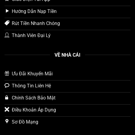
Hướng Dẫn Nạp Tiền
Rút Tiền Nhanh Chóng
Thành Viên Đại Lý
VỀ NHÀ CÁI
Ưu Đãi Khuyến Mãi
Thông Tin Liên Hệ
Chính Sách Bảo Mật
Điều Khoản Áp Dụng
Sơ Đồ Mạng