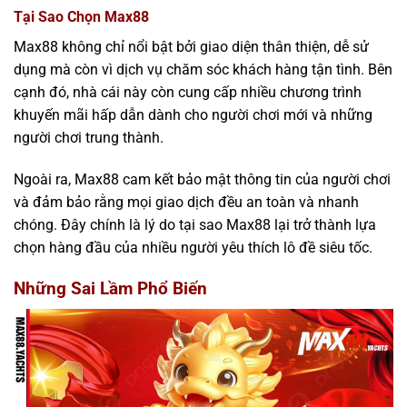
Tại Sao Chọn Max88
Max88 không chỉ nổi bật bởi giao diện thân thiện, dễ sử
dụng mà còn vì dịch vụ chăm sóc khách hàng tận tình. Bên
cạnh đó, nhà cái này còn cung cấp nhiều chương trình
khuyến mãi hấp dẫn dành cho người chơi mới và những
người chơi trung thành.
Ngoài ra, Max88 cam kết bảo mật thông tin của người chơi
và đảm bảo rằng mọi giao dịch đều an toàn và nhanh
chóng. Đây chính là lý do tại sao Max88 lại trở thành lựa
chọn hàng đầu của nhiều người yêu thích lô đề siêu tốc.
Những Sai Lầm Phổ Biến