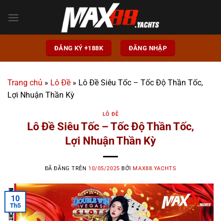
Chuyển
đến
nội
dung
ĐĂNG KÝ +188K
ĐĂNG NHẬP
Trang chủ
»
Lô Đề
»
Lô Đề Siêu Tốc – Tốc Độ Thần Tốc,
Lợi Nhuận Thần Kỳ
LÔ ĐỀ
Lô Đề Siêu Tốc – Tốc Độ Thần Tốc,
Lợi Nhuận Thần Kỳ
ĐÃ ĐĂNG TRÊN
10/05/2025
BỞI
MAX88.YACHTS
10
Th5