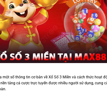
qua một số thông tin cơ bản về Xổ Số 3 Miền và cách thức hoạt đ
 nền tảng cá cược trực tuyến được nhiều người sử dụng, cung c
oàn.