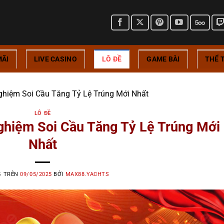
MÃI
LIVE CASINO
LÔ ĐỀ
GAME BÀI
THỂ 
Nghiệm Soi Cầu Tăng Tỷ Lệ Trúng Mới Nhất
LÔ ĐỀ
Nghiệm Soi Cầu Tăng Tỷ Lệ Trúng Mới
Nhất
G TRÊN
09/05/2025
BỞI
MAX88.YACHTS