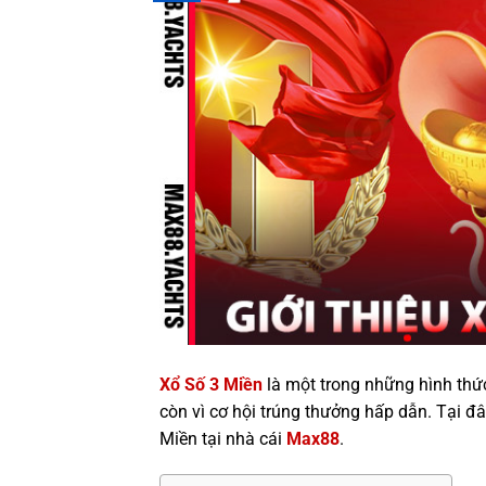
Xổ Số 3 Miền
là một trong những hình thức
còn vì cơ hội trúng thưởng hấp dẫn. Tại đ
Miền tại nhà cái
Max88
.