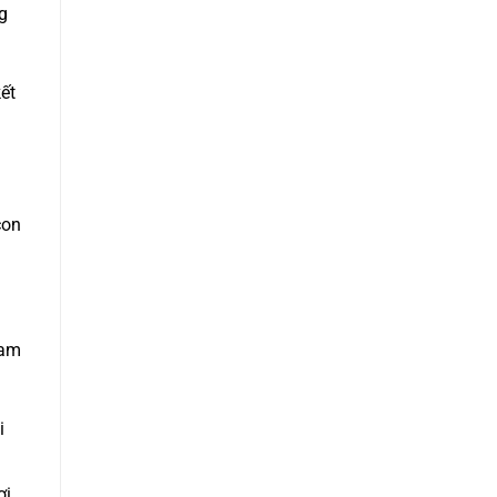
g
ết
con
ham
i
i,