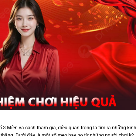
 3 Miền và cách tham gia, điều quan trọng là tìm ra những kin
 thắng. Dưới đây là một số mẹo hay ho từ những người chơi kỳ