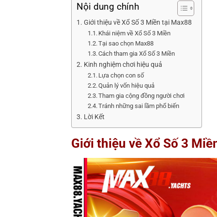
Nội dung chính
Giới thiệu về Xổ Số 3 Miền tại Max88
Khái niệm về Xổ Số 3 Miền
Tại sao chọn Max88
Cách tham gia Xổ Số 3 Miền
Kinh nghiệm chơi hiệu quả
Lựa chọn con số
Quản lý vốn hiệu quả
Tham gia cộng đồng người chơi
Tránh những sai lầm phổ biến
Lời Kết
Giới thiệu về Xổ Số 3 Miề