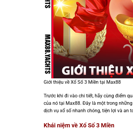
Giới thiệu về Xổ Số 3 Miền tại Max88
Trước khi đi vào chi tiết, hãy cùng điểm 
của nó tại Max88. Đây là một trong những
dịch vụ xổ số nhanh chóng, tiện lợi và an t
Khái niệm về Xổ Số 3 Miền